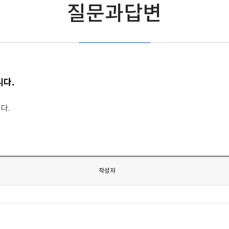
질문과답변
니다.
다.
작성자