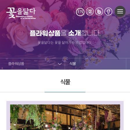
EN
소개
플라워상품
을
합니다.
꽃을닮다는 꽃을 닮아가는 기업입니다.
플라워상품
식물
식물