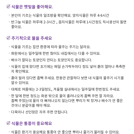
식물은 햇빛을 좋아해요.
본인이 기르는 식물의 일조량을 확인해요. 양지식물은 하루 4-6시간
반그늘 식물은 하루에 2-3시간 , 음지식물은 하루에 1시간정도 직사광선이 들면
좋아요.
주기적으로 물을 주세요
식물을 기르는 집안 환경에 따라 물주는 주기는 달라요.
화원에서는 일주일에 한번 줬어도 내집에서는 다를 수 있어요.
배수가 잘되는 토양인지 안되는 토양인지도 중요합니다.
식물이 집에 왔다면 초기에는 매일 손가락두마디 정도 넣어 흙이 얼마나 축축한
지 확인해요.
흙이 말라 있다면 흠뻑 주세요. 한동안 관찰하다 보면 내 식물의 물주기 시기를
알수 있어요.
대체로 여름에는 2-3일정도, 겨울철 실내에서는 일주일에 한번정도 주세요.
한 달에 한번 정도는 화분 밖으로 물이 흘러나오게 흠뻑 주면 잘 자라요.
흠뻑 주었는데 물이 이 빠져나오지 않는다면 뿌리가 꽉 찼거나 배수가 안 좋은
것이니 분갈이를 해야 해요.
다육이나 선인장은 자주 주면 안됩니다.
식물은 통풍이 중요해요
식물은 환기가 중요해요 통풍이 안 좋으면 뿌리나 줄기가 물러질 수 있어요.