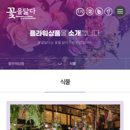
EN
소개
플라워상품
을
합니다.
꽃을닮다는 꽃을 닮아가는 기업입니다.
플라워상품
식물
식물