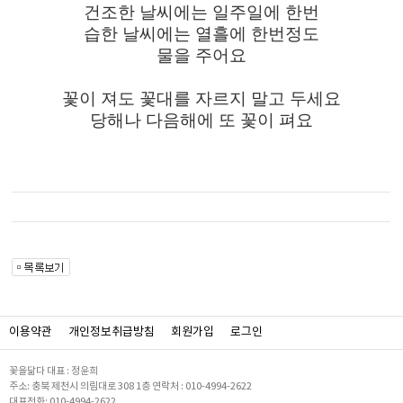
건조한 날씨에는 일주일에 한번
습한 날씨에는 열흘에 한번정도
물을 주어요
꽃이 져도 꽃대를 자르지 말고 두세요
당해나 다음해에 또 꽃이 펴요
이용약관
개인정보취급방침
회원가입
로그인
꽃을닮다 대표 : 정윤희
주소: 충북 제천시 의림대로 308 1층 연락처 : 010-4994-2622
대표전화: 010-4994-2622