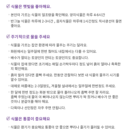
식물은 햇빛을 좋아해요.
본인이 기르는 식물의 일조량을 확인해요. 양지식물은 하루 4-6시간
반그늘 식물은 하루에 2-3시간 , 음지식물은 하루에 1시간정도 직사광선이 들면
좋아요.
주기적으로 물을 주세요
식물을 기르는 집안 환경에 따라 물주는 주기는 달라요.
화원에서는 일주일에 한번 줬어도 내집에서는 다를 수 있어요.
배수가 잘되는 토양인지 안되는 토양인지도 중요합니다.
식물이 집에 왔다면 초기에는 매일 손가락두마디 정도 넣어 흙이 얼마나 축축한
지 확인해요.
흙이 말라 있다면 흠뻑 주세요. 한동안 관찰하다 보면 내 식물의 물주기 시기를
알수 있어요.
대체로 여름에는 2-3일정도, 겨울철 실내에서는 일주일에 한번정도 주세요.
한 달에 한번 정도는 화분 밖으로 물이 흘러나오게 흠뻑 주면 잘 자라요.
흠뻑 주었는데 물이 이 빠져나오지 않는다면 뿌리가 꽉 찼거나 배수가 안 좋은
것이니 분갈이를 해야 해요.
다육이나 선인장은 자주 주면 안됩니다.
식물은 통풍이 중요해요
식물은 환기가 중요해요 통풍이 안 좋으면 뿌리나 줄기가 물러질 수 있어요.